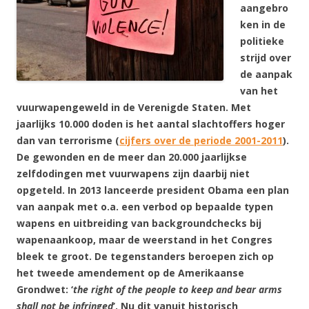
aangebro
ken in de
politieke
strijd over
de aanpak
van het
vuurwapengeweld in de Verenigde Staten. Met
jaarlijks 10.000 doden is het aantal slachtoffers hoger
dan van terrorisme (
cijfers over de periode 2001-2011
).
De gewonden en de meer dan 20.000 jaarlijkse
zelfdodingen met vuurwapens zijn daarbij niet
opgeteld. In 2013 lanceerde president Obama een plan
van aanpak met o.a. een verbod op bepaalde typen
wapens en uitbreiding van backgroundchecks bij
wapenaankoop, maar de weerstand in het Congres
bleek te groot. De tegenstanders beroepen zich op
het tweede amendement op de Amerikaanse
Grondwet: ‘
the right of the people to keep and bear arms
shall not be infringed
’. Nu dit vanuit historisch