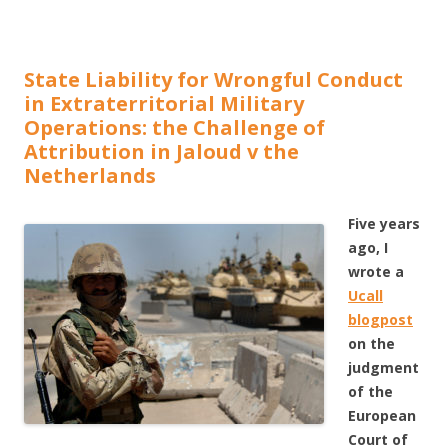
State Liability for Wrongful Conduct
in Extraterritorial Military
Operations: the Challenge of
Attribution in Jaloud v the
Netherlands
Five years
ago, I
wrote a
Ucall
blogpost
on the
judgment
of the
European
Court of