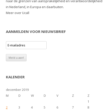
naar de grenzen van aansprakelijkheid en verantwoordelijkheid
in Nederland, in Europa en daarbuiten.
Meer over Ucall
AANMELDEN VOOR NIEUWSBRIEF
KALENDER
december 2019
M
D
W
D
V
Z
Z
1
2
3
4
5
6
7
8