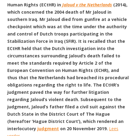
Human Rights (ECtHR) in
Jaloud v the Netherlands
(2014),
which concerned the 2004 death of Mr Jaloud in
southern Iraq. Mr Jaloud died from gunfire at a vehicle
checkpoint which was at the time under the authority
and control of Dutch troops participating in the
Stabilization Force in Iraq (SFIR). It is recalled that the
ECtHR held that the Dutch investigation into the
circumstances surrounding Jaloud’s death failed to
meet the standards required by Article 2 of the
European Convention on Human Rights (ECHR), and
thus that the Netherlands had breached its procedural
obligations regarding the right to life. The ECtHR’s
judgment paved the way for further litigation
regarding Jaloud’s violent death. Subsequent to the
judgment, Jaloud’s father filed a civil suit against the
Dutch State in the District Court of The Hague
(hereafter ‘Hague District Court’), which rendered an
interlocutory
judgment
on 20 November 2019.
Lees
verder
→