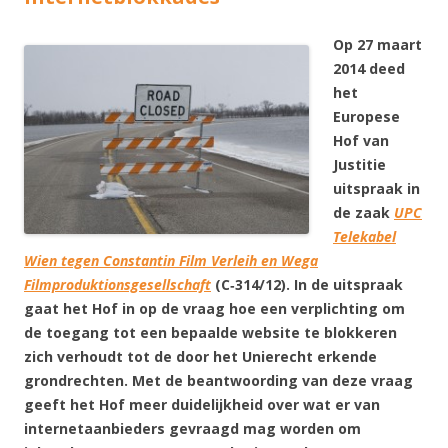
Op 27 maart
2014 deed
het
Europese
Hof van
Justitie
uitspraak in
de zaak
UPC
Telekabel
Wien tegen Constantin Film Verleih en Wega
Filmproduktionsgesellschaft
(C‑314/12
). In de uitspraak
gaat het Hof in op de vraag hoe een verplichting om
de toegang tot een bepaalde website te blokkeren
zich verhoudt tot de door het Unierecht erkende
grondrechten. Met de beantwoording van deze vraag
geeft het Hof meer duidelijkheid over wat er van
internetaanbieders gevraagd mag worden om