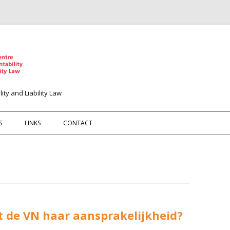
ity and Liability Law
Spring naar de inhoud
S
LINKS
CONTACT
nt de VN haar aansprakelijkheid?