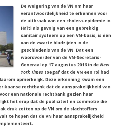
De weigering van de VN om haar
verantwoordelijkheid te erkennen voor
de uitbraak van een cholera-epidemie in
Haïti als gevolg van een gebrekkig
sanitair systeem op een VN-basis, is één
van de zwarte bladzijden in de
geschiedenis van de VN. Dat een
woordvoerder van de VN-Secretaris-
Generaal op 17 augustus 2016 in de
New
York Times
toegaf dat de VN een rol had
is daarom opmerkelijk. Deze erkenning kwam een
erikaanse rechtbank dat de aansprakelijkheid van
voor een nationale rechtbank gezien haar
ijkt het erop dat de publiciteit en commotie die
k druk zetten op de VN om de slachtoffers
alt te hopen dat de VN haar aansprakelijkheid
implementeert.