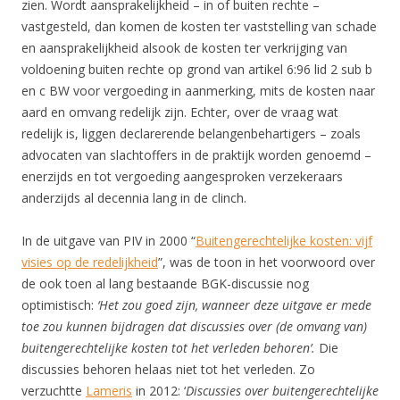
zien. Wordt aansprakelijkheid – in of buiten rechte –
vastgesteld, dan komen de kosten ter vaststelling van schade
en aansprakelijkheid alsook de kosten ter verkrijging van
voldoening buiten rechte op grond van artikel 6:96 lid 2 sub b
en c BW voor vergoeding in aanmerking, mits de kosten naar
aard en omvang redelijk zijn. Echter, over de vraag wat
redelijk is, liggen declarerende belangenbehartigers – zoals
advocaten van slachtoffers in de praktijk worden genoemd –
enerzijds en tot vergoeding aangesproken verzekeraars
anderzijds al decennia lang in de clinch.
In de uitgave van PIV in 2000 “
Buitengerechtelijke kosten: vijf
visies op de redelijkheid
”, was de toon in het voorwoord over
de ook toen al lang bestaande BGK-discussie nog
optimistisch:
‘Het zou goed zijn, wanneer deze uitgave er mede
toe zou kunnen bijdragen dat discussies over (de omvang van)
buitengerechtelijke kosten tot het verleden behoren’.
Die
discussies behoren helaas niet tot het verleden. Zo
verzuchtte
Lameris
in 2012: ‘
Discussies over buitengerechtelijke