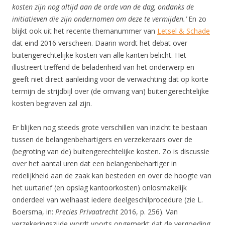
kosten zijn nog altijd aan de orde van de dag, ondanks de
initiatieven die zijn ondernomen om deze te vermijden.’
En zo
blijkt ook uit het recente themanummer van
Letsel & Schade
dat eind 2016 verscheen. Daarin wordt het debat over
buitengerechtelijke kosten van alle kanten belicht. Het
illustreert treffend de beladenheid van het onderwerp en
geeft niet direct aanleiding voor de verwachting dat op korte
termijn de strijdbijl over (de omvang van) buitengerechtelijke
kosten begraven zal zijn.
Er blijken nog steeds grote verschillen van inzicht te bestaan
tussen de belangenbehartigers en verzekeraars over de
(begroting van de) buitengerechtelijke kosten. Zo is discussie
over het aantal uren dat een belangenbehartiger in
redelijkheid aan de zaak kan besteden en over de hoogte van
het uurtarief (en opslag kantoorkosten) onlosmakelijk
onderdeel van welhaast iedere deelgeschilprocedure (zie L.
Boersma, in:
Precies Privaatrecht
2016, p. 256). Van
verzekeringszijde wordt voorts opgemerkt dat de vergoeding