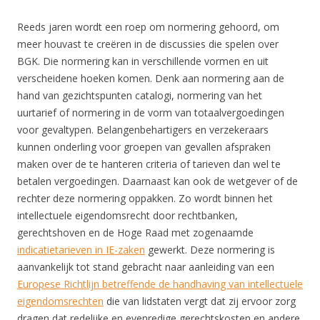
Reeds jaren wordt een roep om normering gehoord, om
meer houvast te creëren in de discussies die spelen over
BGK. Die normering kan in verschillende vormen en uit
verscheidene hoeken komen. Denk aan normering aan de
hand van gezichtspunten catalogi, normering van het
uurtarief of normering in de vorm van totaalvergoedingen
voor gevaltypen. Belangenbehartigers en verzekeraars
kunnen onderling voor groepen van gevallen afspraken
maken over de te hanteren criteria of tarieven dan wel te
betalen vergoedingen. Daarnaast kan ook de wetgever of de
rechter deze normering oppakken. Zo wordt binnen het
intellectuele eigendomsrecht door rechtbanken,
gerechtshoven en de Hoge Raad met zogenaamde
indicatietarieven in IE-zaken
gewerkt. Deze normering is
aanvankelijk tot stand gebracht naar aanleiding van een
Europese Richtlijn betreffende de handhaving van intellectuele
eigendomsrechten
die van lidstaten vergt dat zij ervoor zorg
dragen dat redelijke en evenredige gerechtskosten en andere