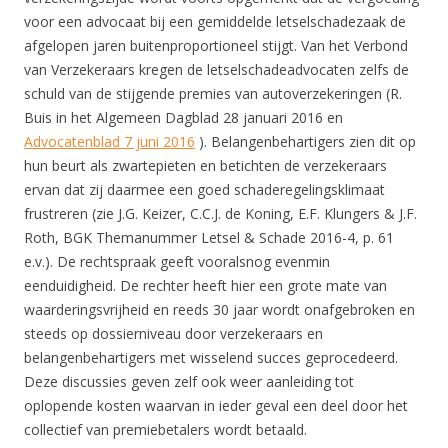
voor een advocaat bij een gemiddelde letselschadezaak de
afgelopen jaren buitenproportioneel stijgt. Van het Verbond
van Verzekeraars kregen de letselschadeadvocaten zelfs de
schuld van de stijgende premies van autoverzekeringen (R.
Buis in het Algemeen Dagblad 28 januari 2016 en
Advocatenblad 7 juni 2016
). Belangenbehartigers zien dit op
hun beurt als zwartepieten en betichten de verzekeraars
ervan dat zij daarmee een goed schaderegelingsklimaat
frustreren (zie J.G. Keizer, C.C.J. de Koning, E.F. Klungers & J.F.
Roth, BGK Themanummer Letsel & Schade 2016-4, p. 61
e.v.). De rechtspraak geeft vooralsnog evenmin
eenduidigheid. De rechter heeft hier een grote mate van
waarderingsvrijheid en reeds 30 jaar wordt onafgebroken en
steeds op dossierniveau door verzekeraars en
belangenbehartigers met wisselend succes geprocedeerd.
Deze discussies geven zelf ook weer aanleiding tot
oplopende kosten waarvan in ieder geval een deel door het
collectief van premiebetalers wordt betaald.