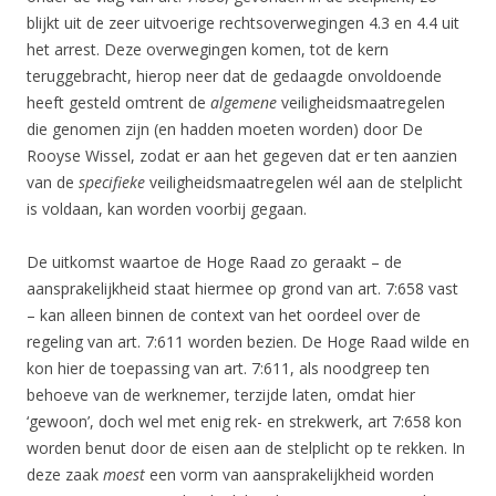
blijkt uit de zeer uitvoerige rechtsoverwegingen 4.3 en 4.4 uit
het arrest. Deze overwegingen komen, tot de kern
teruggebracht, hierop neer dat de gedaagde onvoldoende
heeft gesteld omtrent de
algemene
veiligheidsmaatregelen
die genomen zijn (en hadden moeten worden) door De
Rooyse Wissel, zodat er aan het gegeven dat er ten aanzien
van de
specifieke
veiligheidsmaatregelen wél aan de stelplicht
is voldaan, kan worden voorbij gegaan.
De uitkomst waartoe de Hoge Raad zo geraakt – de
aansprakelijkheid staat hiermee op grond van art. 7:658 vast
– kan alleen binnen de context van het oordeel over de
regeling van art. 7:611 worden bezien. De Hoge Raad wilde en
kon hier de toepassing van art. 7:611, als noodgreep ten
behoeve van de werknemer, terzijde laten, omdat hier
‘gewoon’, doch wel met enig rek- en strekwerk, art 7:658 kon
worden benut door de eisen aan de stelplicht op te rekken. In
deze zaak
moest
een vorm van aansprakelijkheid worden