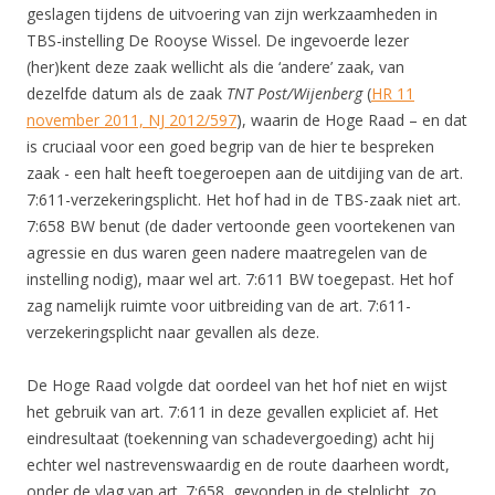
geslagen tijdens de uitvoering van zijn werkzaamheden in
TBS-instelling De Rooyse Wissel. De ingevoerde lezer
(her)kent deze zaak wellicht als die ‘andere’ zaak, van
dezelfde datum als de zaak
TNT Post/Wijenberg
(
HR 11
november 2011, NJ 2012/597
), waarin de Hoge Raad – en dat
is cruciaal voor een goed begrip van de hier te bespreken
zaak - een halt heeft toegeroepen aan de uitdijing van de art.
7:611-verzekeringsplicht. Het hof had in de TBS-zaak niet art.
7:658 BW benut (de dader vertoonde geen voortekenen van
agressie en dus waren geen nadere maatregelen van de
instelling nodig), maar wel art. 7:611 BW toegepast. Het hof
zag namelijk ruimte voor uitbreiding van de art. 7:611-
verzekeringsplicht naar gevallen als deze.
De Hoge Raad volgde dat oordeel van het hof niet en wijst
het gebruik van art. 7:611 in deze gevallen expliciet af. Het
eindresultaat (toekenning van schadevergoeding) acht hij
echter wel nastrevenswaardig en de route daarheen wordt,
onder de vlag van art. 7:658, gevonden in de stelplicht, zo