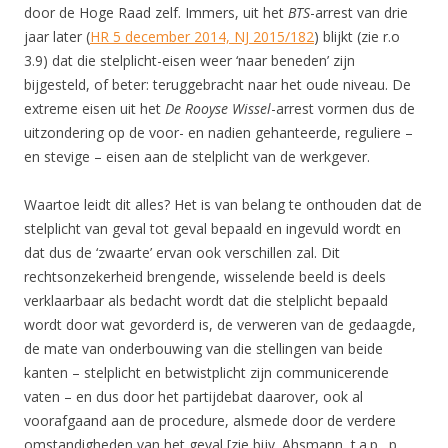
door de Hoge Raad zelf. Immers, uit het
BTS
-arrest van drie
jaar later (
HR 5 december 2014, NJ 2015/182
) blijkt (zie r.o
3.9) dat die stelplicht-eisen weer ‘naar beneden’ zijn
bijgesteld, of beter: teruggebracht naar het oude niveau. De
extreme eisen uit het
De Rooyse Wissel
-arrest vormen dus de
uitzondering op de voor- en nadien gehanteerde, reguliere –
en stevige – eisen aan de stelplicht van de werkgever.
Waartoe leidt dit alles? Het is van belang te onthouden dat de
stelplicht van geval tot geval bepaald en ingevuld wordt en
dat dus de ‘zwaarte’ ervan ook verschillen zal. Dit
rechtsonzekerheid brengende, wisselende beeld is deels
verklaarbaar als bedacht wordt dat die stelplicht bepaald
wordt door wat gevorderd is, de verweren van de gedaagde,
de mate van onderbouwing van die stellingen van beide
kanten – stelplicht en betwistplicht zijn communicerende
vaten – en dus door het partijdebat daarover, ook al
voorafgaand aan de procedure, alsmede door de verdere
omstandigheden van het geval [zie bijv. Ahsmann, t.a.p., p.