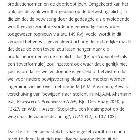
productienormen en de doorlooptijden. Omgekeerd kan het
ook, als de zaak wordt afgedaan op de betwistingsplicht, in
die zin dat de betwisting door de gedaagde als onvoldoende
wordt gezien zodat de vordering eenvoudig kan worden
toegewezen (opnieuw via art. 149 Rv). Veelal wordt in dit
verband het verwijt geventileerd richting de rechterlijke macht
dat deze de oren teveel zou laten hangen naar die
productienormen en de stelplicht dus (te)
instrumenteel
(als
een ‘toverformule’) zou inzetten; ook waar dat eigenlijk niet
juist is omdat er wél voldoende is gesteld of betwist en dus
wel voor nadere bewijsvoering plaats zou moeten worden
ingeruimd[zie hierover met name M.J.A.M. Ahsmann, Bewijs:
verschuiving van ‘bewijzen’ naar ‘stellen’, in: M.J.A.M. Ahsmann
e.a.,
Bewijsrecht. Preadviezen NVvP
, BJu: Den Haag 2010, p.
13-27, en W.D.H. Asser, “Stelplicht, een kraaienpoot op de
weg naar de waarheidsvinding”,
TCR
2012, p. 107-108].
Dat die stel- en betwistplicht vaak ingezet wordt om (snel)
recht te doen, laat zich met diverse voorbeelden uit de