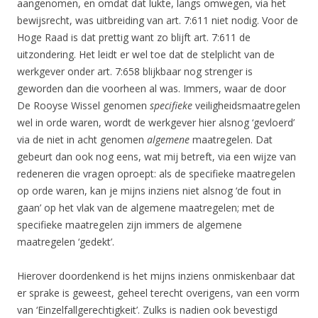
aangenomen, en omdat dat lukte, langs omwegen, via het
bewijsrecht, was uitbreiding van art. 7:611 niet nodig. Voor de
Hoge Raad is dat prettig want zo blijft art. 7:611 de
uitzondering. Het leidt er wel toe dat de stelplicht van de
werkgever onder art. 7:658 blijkbaar nog strenger is
geworden dan die voorheen al was. Immers, waar de door
De Rooyse Wissel genomen
specifieke
veiligheidsmaatregelen
wel in orde waren, wordt de werkgever hier alsnog ‘gevloerd’
via de niet in acht genomen
algemene
maatregelen. Dat
gebeurt dan ook nog eens, wat mij betreft, via een wijze van
redeneren die vragen oproept: als de specifieke maatregelen
op orde waren, kan je mijns inziens niet alsnog ‘de fout in
gaan’ op het vlak van de algemene maatregelen; met de
specifieke maatregelen zijn immers de algemene
maatregelen ‘gedekt’.
Hierover doordenkend is het mijns inziens onmiskenbaar dat
er sprake is geweest, geheel terecht overigens, van een vorm
van ‘Einzelfallgerechtigkeit’. Zulks is nadien ook bevestigd