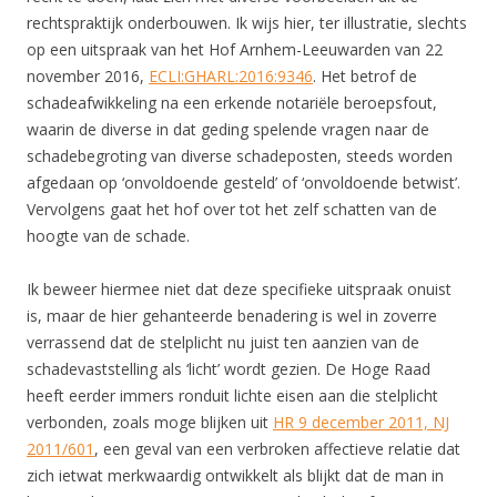
rechtspraktijk onderbouwen. Ik wijs hier, ter illustratie, slechts
op een uitspraak van het Hof Arnhem-Leeuwarden van 22
november 2016,
ECLI:GHARL:2016:9346
. Het betrof de
schadeafwikkeling na een erkende notariële beroepsfout,
waarin de diverse in dat geding spelende vragen naar de
schadebegroting van diverse schadeposten, steeds worden
afgedaan op ‘onvoldoende gesteld’ of ‘onvoldoende betwist’.
Vervolgens gaat het hof over tot het zelf schatten van de
hoogte van de schade.
Ik beweer hiermee niet dat deze specifieke uitspraak onuist
is, maar de hier gehanteerde benadering is wel in zoverre
verrassend dat de stelplicht nu juist ten aanzien van de
schadevaststelling als ‘licht’ wordt gezien. De Hoge Raad
heeft eerder immers ronduit lichte eisen aan die stelplicht
verbonden, zoals moge blijken uit
HR 9 december 2011, NJ
2011/601
, een geval van een verbroken affectieve relatie dat
zich ietwat merkwaardig ontwikkelt als blijkt dat de man in