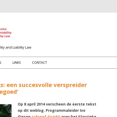
ity and Liability Law
Spring naar de inhoud
S
LINKS
CONTACT
: een succesvolle verspreider
tegoed’
Op 8 april 2014 verscheen de eerste tekst
op dit weblog. Programmaleider Ivo
Giesen
schreef daarbij
over het klassieke