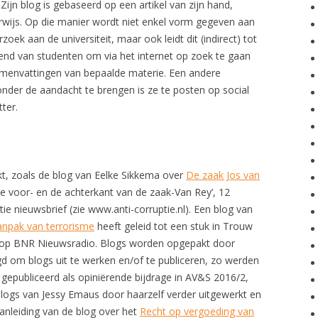
Zijn blog is gebaseerd op een artikel van zijn hand,
rwijs. Op die manier wordt niet enkel vorm gegeven aan
oek aan de universiteit, maar ook leidt dit (indirect) tot
rend van studenten om via het internet op zoek te gaan
amenvattingen van bepaalde materie. Een andere
onder de aandacht te brengen is ze te posten op social
ter.
t, zoals de blog van Eelke Sikkema over
De zaak Jos van
e voor- en de achterkant van de zaak-Van Rey’, 12
e nieuwsbrief (zie www.anti-corruptie.nl). Een blog van
aanpak van terrorisme
heeft geleid tot een stuk in Trouw
ew op BNR Nieuwsradio. Blogs worden opgepakt door
gd om blogs uit te werken en/of te publiceren, zo werden
 gepubliceerd als opiniërende bijdrage in AV&S 2016/2,
blogs van Jessy Emaus door haarzelf verder uitgewerkt en
aanleiding van de blog over het
Recht op vergoeding van