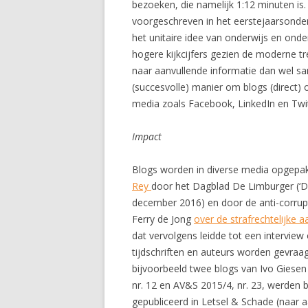
bezoeken, die namelijk 1:12 minuten is. 
voorgeschreven in het eerstejaarsonde
het unitaire idee van onderwijs en onderz
hogere kijkcijfers gezien de moderne t
naar aanvullende informatie dan wel s
(succesvolle) manier om blogs (direct) 
media zoals Facebook, LinkedIn en Twit
Impact
Blogs worden in diverse media opgepak
Rey
door het Dagblad De Limburger (‘D
december 2016) en door de anti-corrupti
Ferry de Jong
over de strafrechtelijke 
dat vervolgens leidde tot een intervi
tijdschriften en auteurs worden gevraa
bijvoorbeeld twee blogs van Ivo Giesen
nr. 12 en AV&S 2015/4, nr. 23, werden 
gepubliceerd in Letsel & Schade (naar 