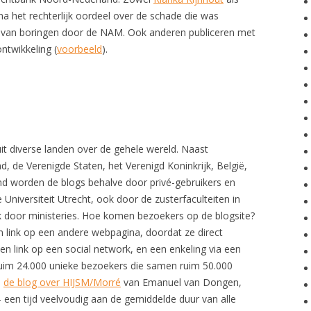
a het rechterlijk oordeel over de schade die was
g van boringen door de NAM. Ook anderen publiceren met
ntwikkeling (
voorbeeld
).
t diverse landen over de gehele wereld. Naast
, de Verenigde Staten, het Verenigd Koninkrijk, België,
nd worden de blogs behalve door privé-gebruikers en
niversiteit Utrecht, ook door de zusterfaculteiten in
 door ministeries. Hoe komen bezoekers op de blogsite?
 link op een andere webpagina, doordat ze direct
een link op een social network, en een enkeling via een
al ruim 24.000 unieke bezoekers die samen ruim 50.000
s
de blog over HIJSM/Morré
van Emanuel van Dongen,
– een tijd veelvoudig aan de gemiddelde duur van alle