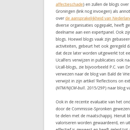
affectieschade
) en zullen de blogs over
Groningen (link nog invoegen) als annot
over
de aansprakelijkheid van Nederla
diverse organisaties opgepakt, heeft g
deelname aan een expertpanel. Ook zijn
blogs. Hoewel blogs vaak zijn gebaseer
activiteiten, gebeurt het ook geregeld
dat deze later worden uitgewerkt tot ee
Ucall’ers verwijzen in publicaties ook 
Ucall-blogs, zie bijvoorbeeld P.C. van Drie
verwezen naar de blog van Bald de Vri
verwijst in zijn artikel ‘Reflections on e
(
NTM/NJCM-bull.
2015/29P) naar blog v
Ook in de recente evaluatie van het o
door de Commissie-Spronken gewezen o
te delen met de maatschappij. Hieruit 
valoriseren worden gewaardeerd, en uit 
effectief is geweest en heeft geleid to