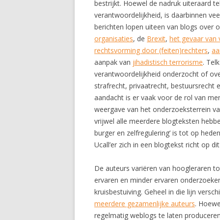
bestrijkt. Hoewel de nadruk uiteraard te
verantwoordelijkheid, is daarbinnen ve
berichten lopen uiteen van blogs over
organisaties
, de
Brexit
,
het gevaar van 
rechtsvorming door (feiten)rechters
,
aa
aanpak van
jihadistisch terrorisme
. Tel
verantwoordelijkheid onderzocht of ov
strafrecht, privaatrecht, bestuursrecht 
aandacht is er vaak voor de rol van m
weergave van het onderzoeksterrein van
vrijwel alle meerdere blogteksten hebbe
burger en zelfregulering’ is tot op hed
Ucall’er zich in een blogtekst richt op di
De auteurs variëren van hoogleraren 
ervaren en minder ervaren onderzoekers
kruisbestuiving. Geheel in die lijn vers
meerdere gezamenlijke auteurs
. Hoewe
regelmatig weblogs te laten produceren