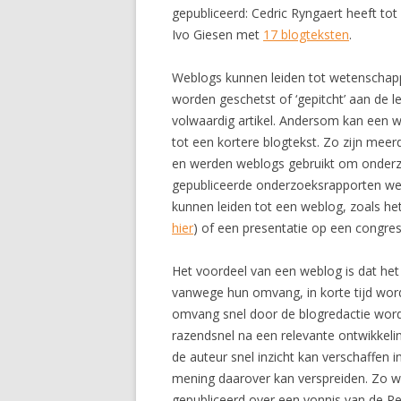
gepubliceerd: Cedric Ryngaert heeft tot
Ivo Giesen met
17 blogteksten
.
Weblogs kunnen leiden tot wetenschappe
worden geschetst of ‘gepitcht’ aan de l
volwaardig artikel. Andersom kan een w
tot een kortere blogtekst. Zo zijn meerd
en werden weblogs gebruikt om onderz
gepubliceerde onderzoeksrapporten wee
kunnen leiden tot een weblog, zoals h
hier
) of een presentatie op een congres
Het voordeel van een weblog is dat het
vanwege hun omvang, in korte tijd wo
omvang snel door de blogredactie word
razendsnel na een relevante ontwikkeli
de auteur snel inzicht kan verschaffen 
mening daarover kan verspreiden. Zo 
gepubliceerd over een vonnis van de 