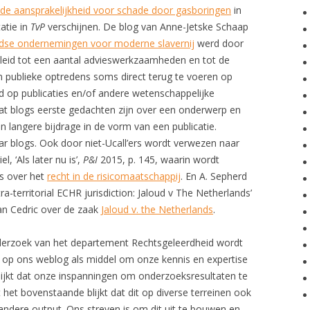
de aansprakelijkheid voor schade door gasboringen
in
atie in
TvP
verschijnen. De blog van Anne-Jetske Schaap
ndse ondernemingen voor moderne slavernij
werd door
eleid tot een aantal advieswerkzaamheden en tot de
 publieke optredens soms direct terug te voeren op
d op publicaties en/of andere wetenschappelijke
 dat blogs eerste gedachten zijn over een onderwerp en
n langere bijdrage in de vorm van een publicatie.
naar blogs. Ook door niet-Ucall’ers wordt verwezen naar
l, ‘Als later nu is’,
P&I
2015, p. 145, waarin wordt
es over het
recht in de risicomaatschappij
. En A. Sepherd
xtra-territorial ECHR jurisdiction: Jaloud v The Netherlands’
an Cedric over de zaak
Jaloud v. the Netherlands
.
nderzoek van het departement Rechtsgeleerdheid wordt
p ons weblog als middel om onze kennis en expertise
blijkt dat onze inspanningen om onderzoeksresultaten te
het bovenstaande blijkt dat dit op diverse terreinen ook
t andere output. Ons streven is om dit uit te bouwen en