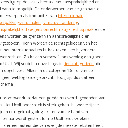
lkens ligt op de Ucall-thema’s van aansprakelijkheid en
el variatie mogelijk. De onderwerpen van de geplaatste
 onderwerpen als immuniteit van
internationale
verpakkingsmaterialen
,
klimaatverandering
,
nsprakelijkheid wegens onrechtmatige rechtspraak
en de
kens worden de grenzen van aansprakelijkheid en
ergestoken. Hierin worden de rechtsgebieden van het
en het internationaal recht bestreken. Een bijzondere
ensenrechten. Zo bezien verschaft ons weblog een goede
 Ucall. Wij verdelen onze blogs in
tien categorieën
, die
n opgeleverd. Alleen in de categorie ‘De rol van de
en geen weblog ondergebracht. Hoog tijd dus dat een
t thema!
tot promovendi, zodat een goede mix wordt gevonden van
. Het Ucall-onderzoek is sterk gebaat bij wederzijdse
chijnen er regelmatig blogteksten van de hand van
l ernaar wordt gestreefd alle Ucall-onderzoekers
, is er één auteur die verreweg de meeste teksten heeft