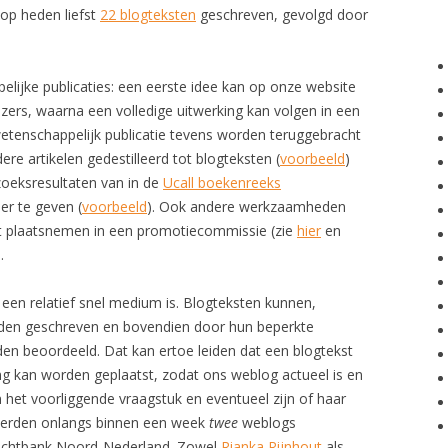
 op heden liefst
22 blogteksten
geschreven, gevolgd door
lijke publicaties: een eerste idee kan op onze website
ezers, waarna een volledige uitwerking kan volgen in een
etenschappelijk publicatie tevens worden teruggebracht
ere artikelen gedestilleerd tot blogteksten (
voorbeeld
)
oeksresultaten van in de
Ucall boekenreeks
r te geven (
voorbeeld
). Ook andere werkzaamheden
et plaatsnemen in een promotiecommissie (zie
hier
en
.
 een relatief snel medium is. Blogteksten kunnen,
rden geschreven en bovendien door hun beperkte
en beoordeeld. Dat kan ertoe leiden dat een blogtekst
ng kan worden geplaatst, zodat ons weblog actueel is en
in het voorliggende vraagstuk en eventueel zijn of haar
werden onlangs binnen een week
twee
weblogs
Rechtbank Noord-Nederland. Zowel
Rianka Rijnhout
als