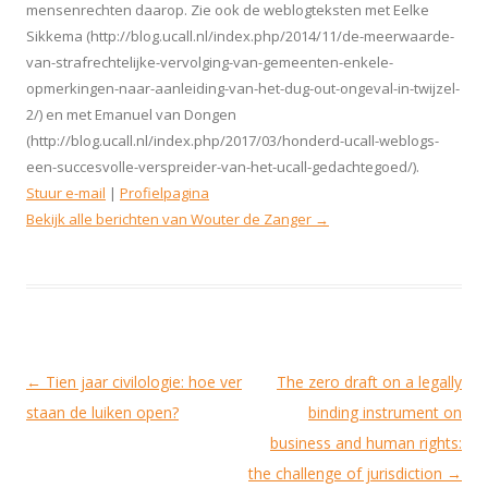
mensenrechten daarop. Zie ook de weblogteksten met Eelke
Sikkema (http://blog.ucall.nl/index.php/2014/11/de-meerwaarde-
van-strafrechtelijke-vervolging-van-gemeenten-enkele-
opmerkingen-naar-aanleiding-van-het-dug-out-ongeval-in-twijzel-
2/) en met Emanuel van Dongen
(http://blog.ucall.nl/index.php/2017/03/honderd-ucall-weblogs-
een-succesvolle-verspreider-van-het-ucall-gedachtegoed/).
Stuur e-mail
|
Profielpagina
Bekijk alle berichten van Wouter de Zanger
→
Berichtnavigatie
←
Tien jaar civilologie: hoe ver
The zero draft on a legally
staan de luiken open?
binding instrument on
business and human rights:
the challenge of jurisdiction
→