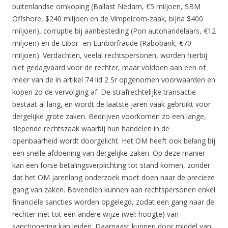
buitenlandse omkoping (Ballast Nedam, €5 miljoen, SBM
Offshore, $240 miljoen en de Vimpelcom-zaak, bijna $400
miljoen), corruptie bij aanbesteding (Pon autohandelaars, €12
miljoen) en de Libor- en Euriborfraude (Rabobank, €70
miljoen). Verdachten, veelal rechtspersonen, worden hierbij
niet gedagvaard voor de rechter, maar voldoen aan een of
meer van de in artikel 74 lid 2 Sr opgenomen voorwaarden en
kopen zo de vervolging af. De strafrechtelijke transactie
bestaat al lang, en wordt de laatste jaren vaak gebruikt voor
dergelijke grote zaken. Bedrijven voorkomen zo een lange,
slepende rechtszaak waarbij hun handelen in de
openbaarheid wordt doorgelicht. Het OM heeft ook belang bij
een snelle afdoening van dergelijke zaken. Op deze manier
kan een forse betalingsverplichting tot stand komen, zonder
dat het OM jarenlang onderzoek moet doen naar de precieze
gang van zaken. Bovendien kunnen aan rechtspersonen enkel
financiële sancties worden opgelegd, zodat een gang naar de
rechter niet tot een andere wijze (wel: hoogte) van
sanctionering kan leiden. Daarnaast kunnen door middel van