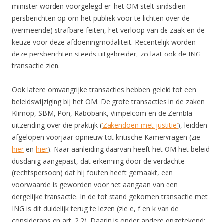
minister worden voorgelegd en het OM stelt sindsdien
persberichten op om het publiek voor te lichten over de
(vermeende) strafbare feiten, het verloop van de zaak en de
keuze voor deze afdoeningmodaliteit. Recentelijk worden
deze persberichten steeds uitgebreider, zo laat ook de ING-
transactie zien.
Ook latere omvangrijke transacties hebben geleid tot een
beleidswijziging bij het OM. De grote transacties in de zaken
Klimop, SBM, Pon, Rabobank, Vimpelcom en de Zembla-
uitzending over die praktijk (
‘Zakendoen met justitie’
), leidden
afgelopen voorjaar opnieuw tot kritische Kamervragen (zie
hier
en
hier
). Naar aanleiding daarvan heeft het OM het beleid
dusdanig aangepast, dat erkenning door de verdachte
(rechtspersoon) dat hij fouten heeft gemaakt, een
voorwaarde is geworden voor het aangaan van een
dergelijke transactie. In de tot stand gekomen transactie met
ING is dit duidelijk terug te lezen (zie e, f en k van de
considerans en art. 2.2). Daarin is onder andere opgetekend: