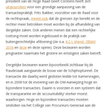
president van de Hoge Raad Geert Corstens heeft zich
uitgesproken
voor een grondige aanpassing van de
transactiepraktijk. Frits Bakker, voorzitter van de Raad voor
de rechtspraak,
meent ook
dat de grenzen zijn bereikt en de
rechter meer betrokken moet worden bij de afhandeling van
dergelijke zaken. Ook anderen menen dat een rechterlijke
toetsing moet worden ingebouwd in de praktijk van
buitengerechtelijke afdoening (zie o.a.
K.C.J. Vriend,
TBS&H
2016
en
deze
en deze opinie). Deze bezwaren worden
pregnanter naarmate het grotere en ernstigere zaken betreft.
Dergelijke bezwaren waren bijvoorbeeld zichtbaar bij de
fraudezaak aangaande de bouw van de Schiphoptunnel. De
transactie die daarbij werd gesloten leidde tot Kamervragen,
en in 2008 tot de invoering van de OM-Aanwijzing hoge en
bijzondere transacties. Daarin is voorzien in een systeem dat
de transparantie en de ‘accountability’ sterker moest
waarborgen. Hoge en bijzondere transacties moeten
sindsdien via het College van Procureurs-Generaal aan de