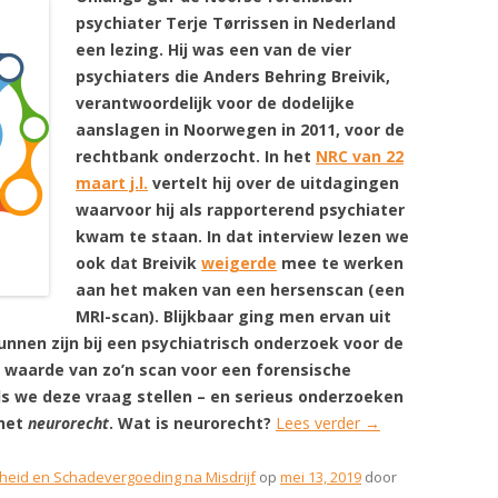
psychiater Terje Tørrissen in Nederland
een
lezing
. Hij was een van de vier
psychiaters die Anders Behring Breivik,
verantwoordelijk voor de dodelijke
aanslagen in Noorwegen in 2011, voor de
rechtbank onderzocht. In het
NRC van 22
maart j.l.
vertelt hij over de uitdagingen
waarvoor hij als rapporterend psychiater
kwam te staan. In dat interview lezen we
ook dat Breivik
weigerde
mee te werken
aan het maken van een hersenscan (een
MRI-scan). Blijkbaar ging men ervan uit
nnen zijn bij een psychiatrisch onderzoek voor de
e waarde van zo’n scan voor een forensische
ls we deze vraag stellen – en serieus onderzoeken
 het
neurorecht
.
Wat is neurorecht?
Lees verder
→
heid en Schadevergoeding na Misdrijf
op
mei 13, 2019
door