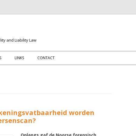
ity and Liability Law
Spring naar de inhoud
S
LINKS
CONTACT
ekeningsvatbaarheid worden
ersenscan?
Onlangs gaf de Noorse forensisch