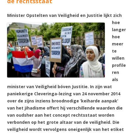
de rechtsstaat
Minister O
pstelten van Veiligheid en Justitie lijkt zich
hoe
langer
hoe
meer
te
willen
profile
ren
als
minister van Veiligheid bóven Justitie. In zijn wat
paniekerige Cleveringa-lezing van 24 november 2014
over de zijns inziens broodnodige ‘keiharde aanpak’
van het jihadisme offert hij verschillende waarden die
van oudsher aan het concept rechtsstaat worden
verbonden op het grote altaar van de veiligheid. Die
veiligheid wordt vervolgens oneigenlijk van het etiket