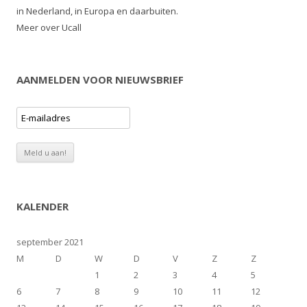
in Nederland, in Europa en daarbuiten.
Meer over Ucall
AANMELDEN VOOR NIEUWSBRIEF
KALENDER
september 2021
M
D
W
D
V
Z
Z
1
2
3
4
5
6
7
8
9
10
11
12