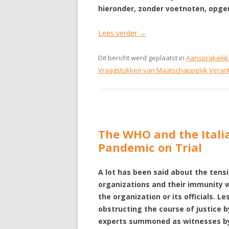
hieronder, zonder voetnoten, opg
Lees verder
→
Dit bericht werd geplaatst in
Aansprakelijk
Vraagstukken van Maatschappelijk Ver
The WHO and the Itali
Pandemic on Trial
A lot has been said about the tens
organizations and their immunity w
the organization or its officials. L
obstructing the course of justice b
experts summoned as witnesses by na