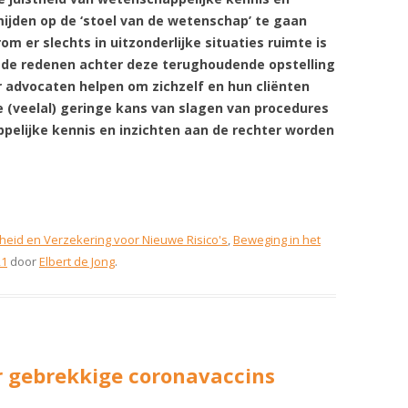
ijden op de ‘stoel van de wetenschap’ te gaan
om er slechts in uitzonderlijke situaties ruimte is
 in de redenen achter deze terughoudende opstelling
er advocaten helpen om zichzelf en hun cliënten
de (veelal) geringe kans van slagen van procedures
pelijke kennis en inzichten aan de rechter worden
heid en Verzekering voor Nieuwe Risico's
,
Beweging in het
21
door
Elbert de Jong
.
r gebrekkige coronavaccins