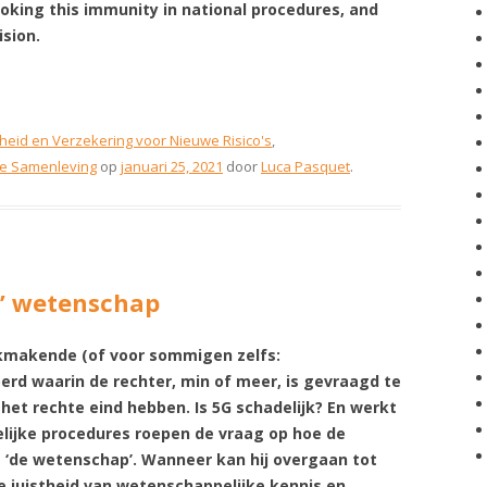
oking this immunity in national procedures, and
ision.
heid en Verzekering voor Nieuwe Risico's
,
ële Samenleving
op
januari 25, 2021
door
Luca Pasquet
.
e’ wetenschap
akmakende (of voor sommigen zelfs:
d waarin de rechter, min of meer, is gevraagd te
het rechte eind hebben. Is 5G schadelijk? En werkt
elijke procedures roepen de vraag op hoe de
t ‘de wetenschap’. Wanneer kan hij overgaan tot
e juistheid van wetenschappelijke kennis en