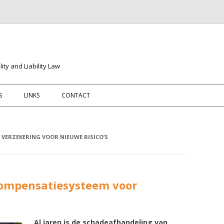
ity and Liability Law
Spring naar de inhoud
S
LINKS
CONTACT
 VERZEKERING VOOR NIEUWE RISICO’S
compensatiesysteem voor
Al jaren is de schadeafhandeling van