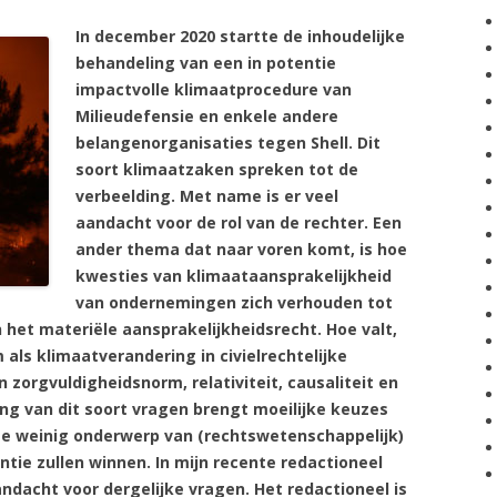
In de
cember 2020 startte de inhoudelijke
behandeling van een in potentie
impactvolle klimaatprocedure van
Milieudefensie en enkele andere
belangenorganisaties tegen Shell. Dit
soort klimaatzaken spreken tot de
verbeelding. Met name is er veel
aandacht voor de rol van de rechter. Een
ander thema dat naar voren komt, is hoe
kwesties van klimaataansprakelijkheid
van ondernemingen zich verhouden tot
het materiële aansprakelijkheidsrecht. Hoe valt,
ls klimaatverandering in civielrechtelijke
 zorgvuldigheidsnorm, relativiteit, causaliteit en
ng van dit soort vragen brengt moeilijke keuzes
te weinig onderwerp van (rechtswetenschappelijk)
antie zullen winnen. In mijn recente redactioneel
dacht voor dergelijke vragen. Het redactioneel is