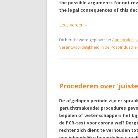
the possible arguments for not rev
the legal consequences of this dec
Lees verder
→
Dit bericht werd geplaatst in
Aansprakelijk
Verantwoordelijkheid in de Post-Industri
Procederen over ‘juist
De
afgelopen periode zijn er spra
geruchtmakende) procedures gevoer
bepalen of wetenschappers het bij 
de PCR-test voor corona wel? Derg
rechter zich dient te verhouden to
een inhoudelijke beoordeling van d